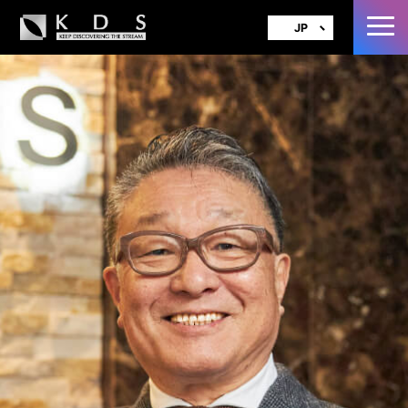
JP
EN