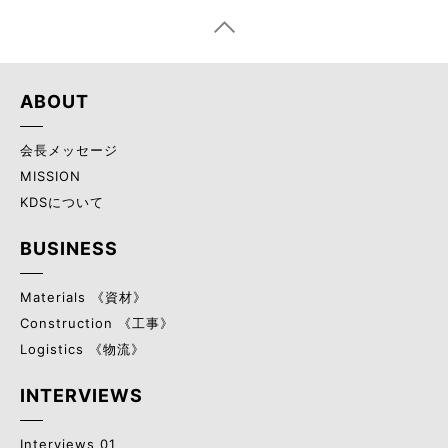
ABOUT
会長メッセージ
MISSION
KDSについて
BUSINESS
Materials 《資材》
Construction 《工事》
Logistics 《物流》
INTERVIEWS
Interviews 01