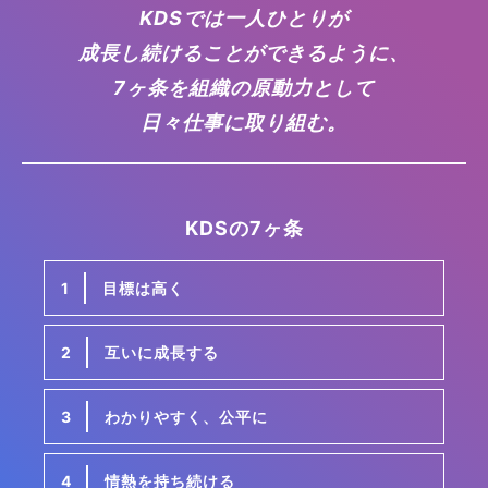
KDSでは一人ひとりが
成長し続けることができるように、
7ヶ条を組織の原動力として
日々仕事に取り組む。
KDSの7ヶ条
1
目標は高く
2
互いに成長する
3
わかりやすく、公平に
4
情熱を持ち続ける