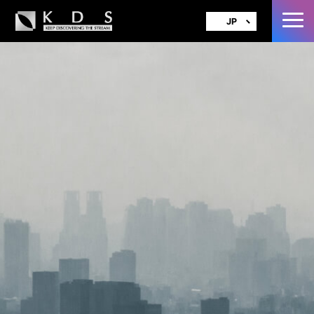
JP
EN